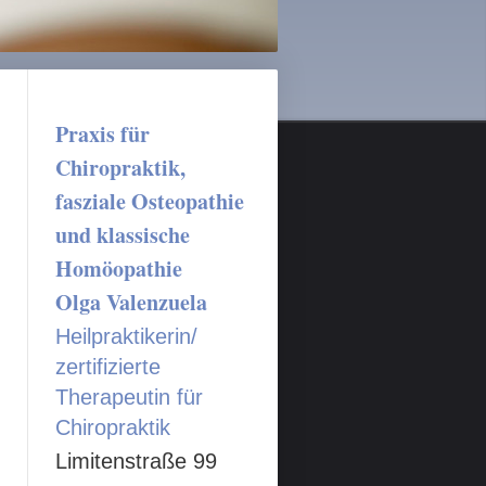
Praxis für
Chiropraktik,
fasziale Osteopathie
und klassische
Homöopathie
Olga Valenzuela
Heilpraktikerin/
zertifizierte
Therapeutin für
Chiropraktik
Limitenstraße 99